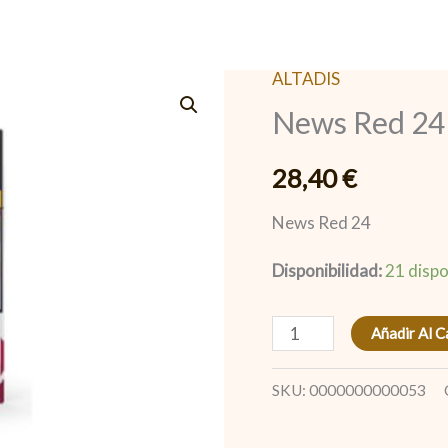
ALTADIS
News
News Red 24
Red
24
28,40
€
cantidad
News Red 24
Disponibilidad:
21 dispo
Añadir Al C
SKU:
0000000000053