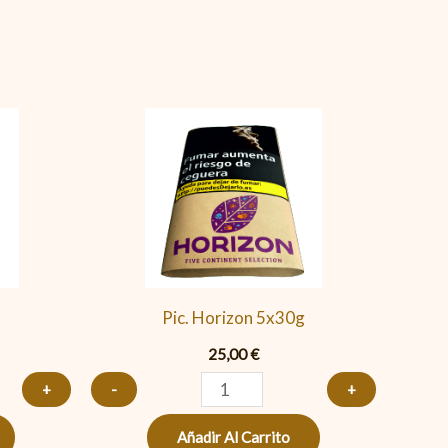
Pic.
Horizon
5x30g
cantidad
Pic. Horizon 5x30g
25,00
€
+
-
+
Añadir Al Carrito