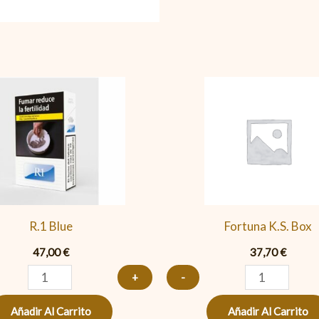
R.1
Fortuna
Blue
K.S.
cantidad
Box
cantidad
R.1 Blue
Fortuna K.S. Box
47,00
€
37,70
€
+
-
Añadir Al Carrito
Añadir Al Carrito