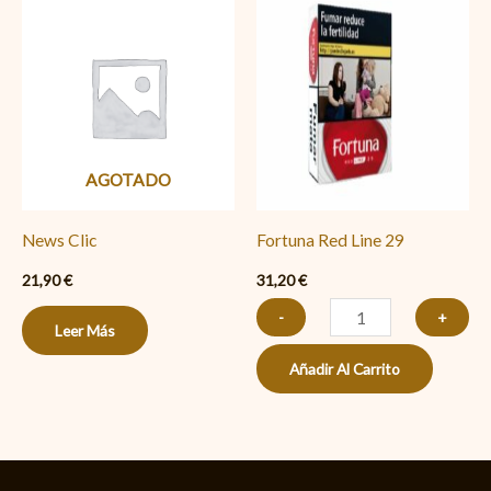
Red
Line
29
cantidad
AGOTADO
News Clic
Fortuna Red Line 29
21,90
€
31,20
€
-
+
Leer Más
Añadir Al Carrito