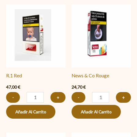
R.1
News
Red
&
cantidad
Co
Rouge
cantidad
R.1 Red
News & Co Rouge
47,00
€
24,70
€
-
+
-
+
Añadir Al Carrito
Añadir Al Carrito
Fortuna