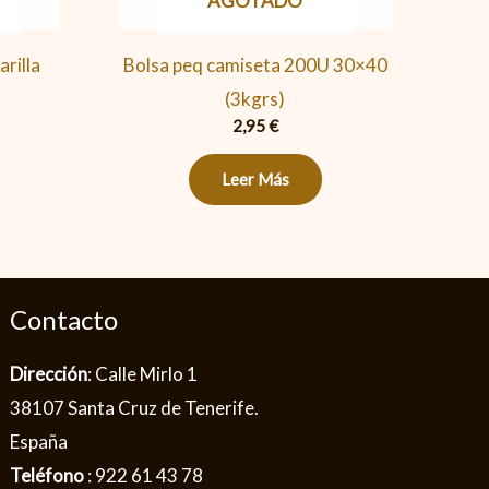
AGOTADO
rilla
Bolsa peq camiseta 200U 30×40
(3kgrs)
2,95
€
Leer Más
Contacto
Dirección
: Calle Mirlo 1
38107 Santa Cruz de Tenerife.
España
Teléfono
: 922 61 43 78