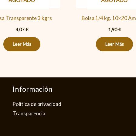
AGOTADO
AGOTADO
sa Transparente 3 kgrs
Bolsa 1/4 kg. 10×20 Ama
4,07
€
1,90
€
Leer Más
Leer Más
Información
Política de privacidad​
Transparencia