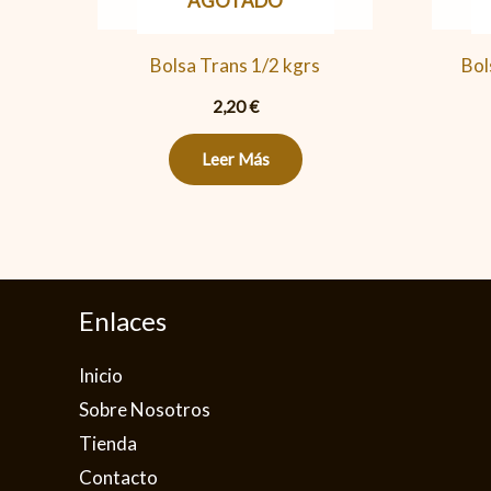
AGOTADO
Bolsa Trans 1/2 kgrs
Bol
2,20
€
Leer Más
Enlaces
Inicio
Sobre Nosotros
Tienda
Contacto