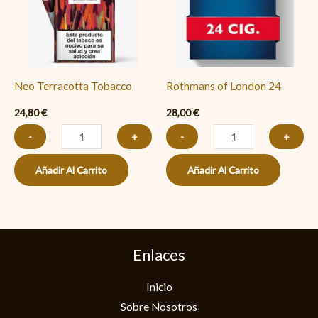
cantidad
Neo Terracotta Tobacco
Rothmans of London 24
24,80
€
28,00
€
-
+
-
+
Añadir Al Carrito
Añadir Al Carrito
Enlaces
Inicio
Sobre Nosotros