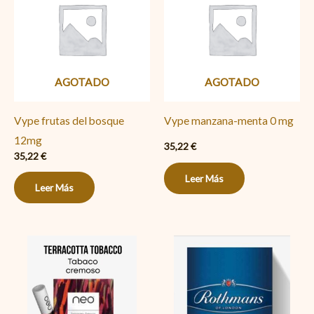
AGOTADO
AGOTADO
Vype frutas del bosque
Vype manzana-menta 0 mg
12mg
35,22
€
35,22
€
Leer Más
Leer Más
Neo
Rothmans
Terracotta
of
Tobacco
London
cantidad
24