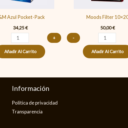
&M Azul Pocket-Pack
Moods Filter 10×2
34,25
€
50,00
€
+
-
Añadir Al Carrito
Añadir Al Carrito
Información
Política de privacidad​
Transparencia