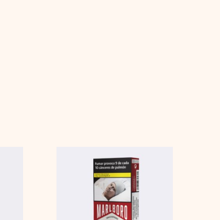
Marlboro
Crafted
cantidad