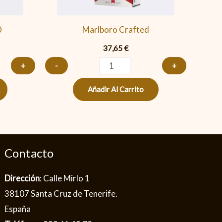
0
Marlboro Crafted
37,65
€
+
-
+
Añadir Al Carrito
Contacto
Dirección
: Calle Mirlo 1
38107 Santa Cruz de Tenerife.
España