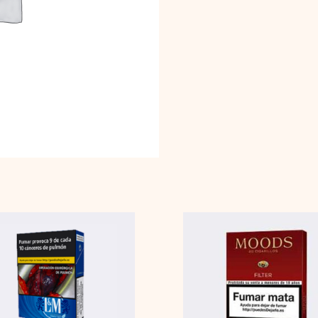
L&M
Moods
Azul
Filter
Pocket-
10x20
Pack
cantidad
cantidad