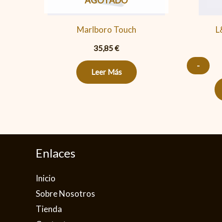
AGOTADO
Marlboro Touch
L
35,85
€
-
Leer Más
Enlaces
Inicio
Sobre Nosotros
Tienda