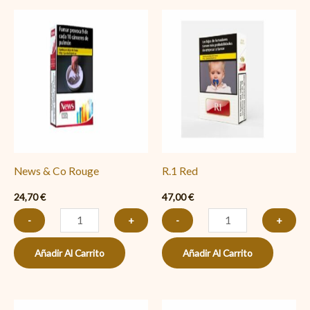
News
R.1
&
Red
Co
cantidad
Rouge
cantidad
News & Co Rouge
R.1 Red
24,70
€
47,00
€
-
+
-
+
Añadir Al Carrito
Añadir Al Carrito
News
News