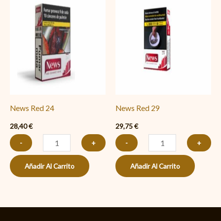
Red
Red
24
29
cantidad
cantidad
News Red 24
News Red 29
28,40
€
29,75
€
-
+
-
+
Añadir Al Carrito
Añadir Al Carrito