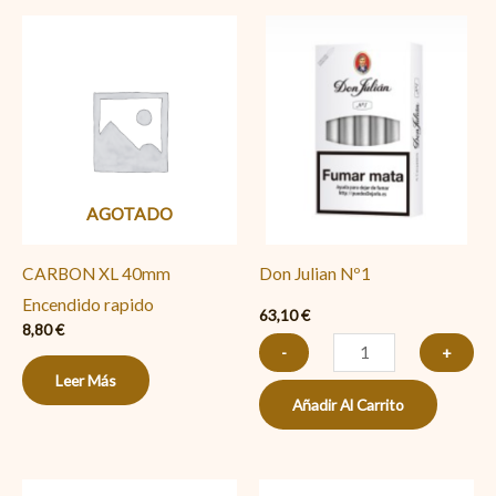
Don
Julian
Nº1
cantidad
AGOTADO
CARBON XL 40mm
Don Julian Nº1
Encendido rapido
63,10
€
8,80
€
-
+
Leer Más
Añadir Al Carrito