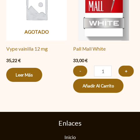
cantidad
AGOTADO
Vype vainilla 12 mg
Pall Mall White
35,22
€
33,00
€
-
+
Leer Más
Añadir Al Carrito
Enlaces
Inicio