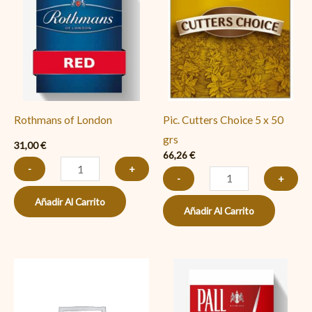
London
Choice
cantidad
5
x
50
grs
cantidad
Rothmans of London
Pic. Cutters Choice 5 x 50
grs
31,00
€
66,26
€
-
+
-
+
Añadir Al Carrito
Añadir Al Carrito
Pall
Mall
White