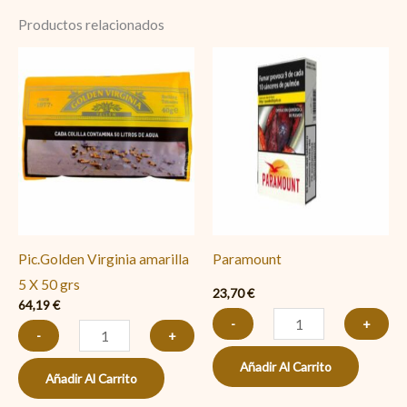
Productos relacionados
Pic.Golden
Paramount
Virginia
cantidad
amarilla
5
X
50
grs
cantidad
Pic.Golden Virginia amarilla
Paramount
5 X 50 grs
23,70
€
64,19
€
-
+
-
+
Añadir Al Carrito
Añadir Al Carrito