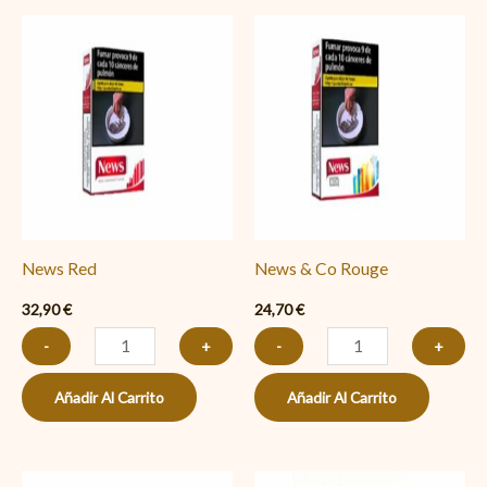
News
News
Red
&
cantidad
Co
Rouge
cantidad
News Red
News & Co Rouge
32,90
€
24,70
€
-
+
-
+
Añadir Al Carrito
Añadir Al Carrito
News
Nobel