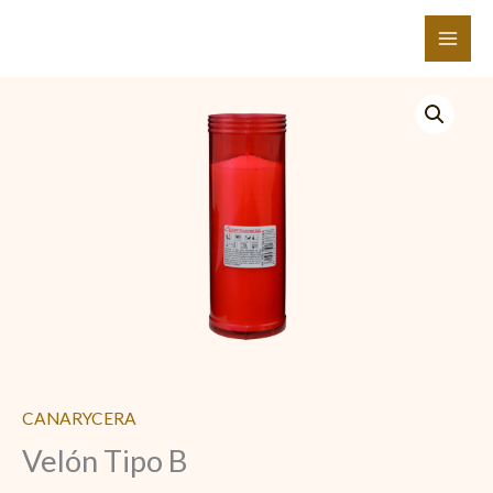
Ir
al
contenido
Velón
Tipo
B
cantidad
CANARYCERA
Velón Tipo B