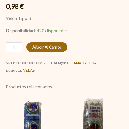
0,98
€
Velón Tipo B
Disponibilidad:
420 disponibles
Añadir Al Carrito
SKU:
0000000000952
Categoría:
CANARYCERA
Etiqueta:
VELAS
Productos relacionados
Velas
Velas
Bujia
Bujia
Azul
Marrón
El
El