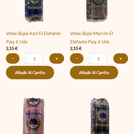
Elefante
Elefante
Paq.
Paq.
6
6
Uds
Uds
Velas Bujia Azul El Elefante
Velas Bujia Marrón El
cantidad
cantidad
Paq. 6 Uds
Elefante Paq. 6 Uds
2,15
€
2,15
€
-
+
-
+
Añadir Al Carrito
Añadir Al Carrito
Velas
Velas
Bujia
Bujia
Rosada
Violetas
El
El
Elefante
Elefante