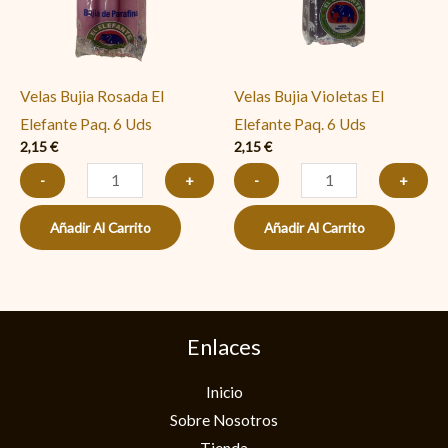
Paq.
Paq.
6
6
Uds
Uds
Velas Bujia Rosada El
Velas Bujia Violetas El
cantidad
cantidad
Elefante Paq. 6 Uds
Elefante Paq. 6 Uds
2,15
€
2,15
€
-
+
-
+
Añadir Al Carrito
Añadir Al Carrito
Enlaces
Inicio
Sobre Nosotros