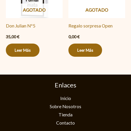
AGOTADO
AGOTADO
Don Julian Nº5
Regalo sorpresa Open
35,00
€
0,00
€
Leer Más
Leer Más
Enlaces
Inicio
Sobre Nosotros
Tienda
Contacto