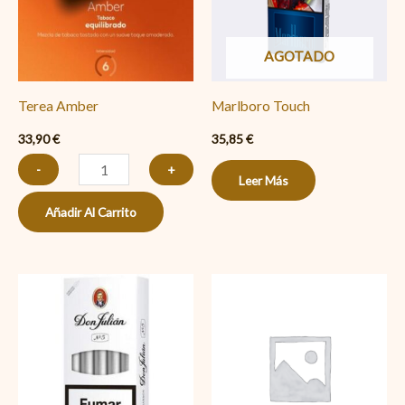
AGOTADO
Terea Amber
Marlboro Touch
33,90
€
35,85
€
-
+
Leer Más
Añadir Al Carrito