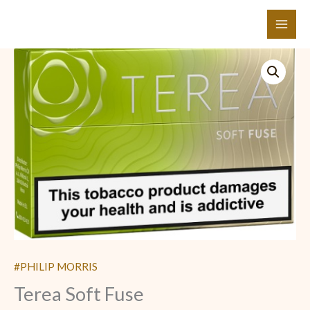
Ir
al
contenido
Terea
Soft
Fuse
cantidad
#PHILIP MORRIS
Terea Soft Fuse