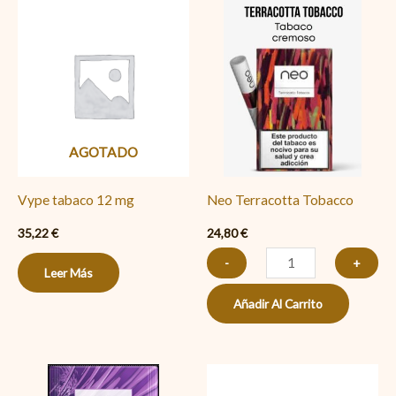
Neo
Terracotta
Tobacco
cantidad
AGOTADO
Vype tabaco 12 mg
Neo Terracotta Tobacco
35,22
€
24,80
€
-
+
Leer Más
Añadir Al Carrito
VEO