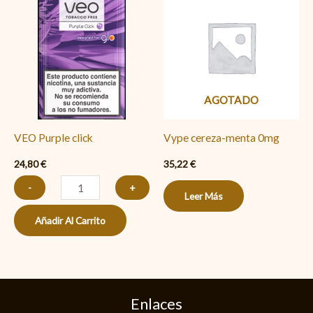
Purple
click
cantidad
AGOTADO
VEO Purple click
Vype cereza-menta 0mg
24,80
€
35,22
€
-
+
Leer Más
Añadir Al Carrito
Enlaces