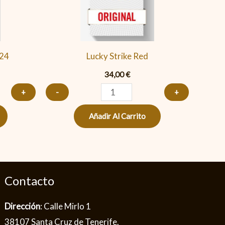
cantidad
 24
Lucky Strike Red
34,00
€
+
-
+
Añadir Al Carrito
Contacto
Dirección
: Calle Mirlo 1
38107 Santa Cruz de Tenerife.