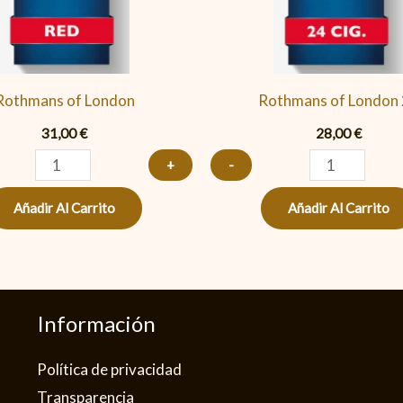
cantidad
24
cantidad
Rothmans of London
Rothmans of London
31,00
€
28,00
€
+
-
Añadir Al Carrito
Añadir Al Carrito
Información
Política de privacidad​
Transparencia