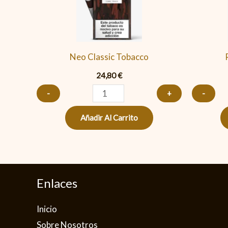
cantidad
Neo Classic Tobacco
24,80
€
-
+
-
Añadir Al Carrito
Enlaces
Inicio
Sobre Nosotros