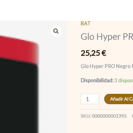
BAT
Glo
Glo Hyper P
Hyper
PRO
25,25
€
Negro
Rubí
Glo Hyper PRO Negro 
cantidad
Disponibilidad:
3 dispon
Añadir Al C
SKU:
0000000001393