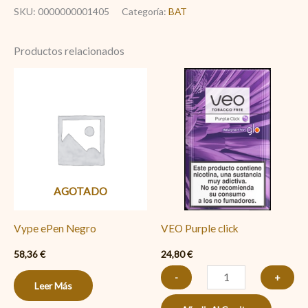
SKU:
0000000001405
Categoría:
BAT
Productos relacionados
VEO
Purple
click
cantidad
AGOTADO
Vype ePen Negro
VEO Purple click
58,36
€
24,80
€
-
+
Leer Más