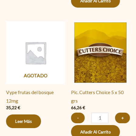
Añadir Al Carrito
Pic.
Cutters
Choice
5
x
50
AGOTADO
grs
cantidad
Vype frutas del bosque
Pic. Cutters Choice 5 x 50
12mg
grs
35,22
€
66,26
€
-
+
Leer Más
Añadir Al Carrito