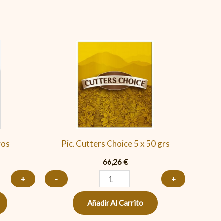
Pic.
Cutters
Choice
5
x
50
grs
vos
Pic. Cutters Choice 5 x 50 grs
cantidad
66,26
€
+
-
+
Añadir Al Carrito