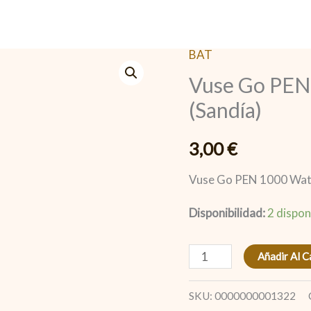
BAT
Vuse
Vuse Go PEN
Go
PEN
(Sandía)
1000
Watermelon
3,00
€
Ice
Vuse Go PEN 1000 Wate
(Sandía)
cantidad
Disponibilidad:
2 dispon
Añadir Al C
SKU:
0000000001322