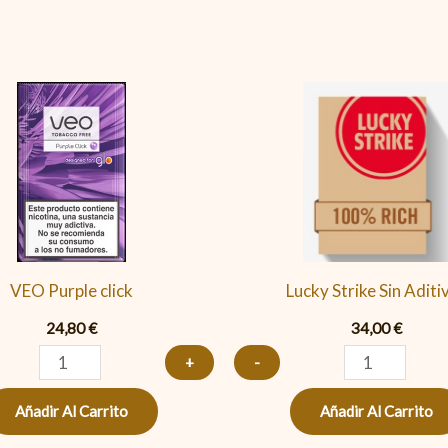
VEO
Lucky
Purple
Strike
click
Sin
cantidad
Aditivos
cantidad
VEO Purple click
Lucky Strike Sin Aditi
24,80
€
34,00
€
+
-
Añadir Al Carrito
Añadir Al Carrito