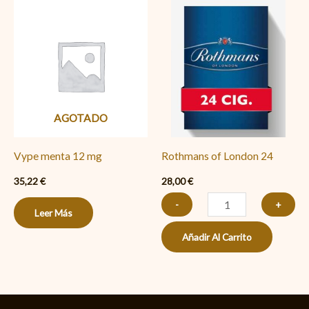
Rothmans
of
London
24
cantidad
AGOTADO
Vype menta 12 mg
Rothmans of London 24
35,22
€
28,00
€
-
+
Leer Más
Añadir Al Carrito