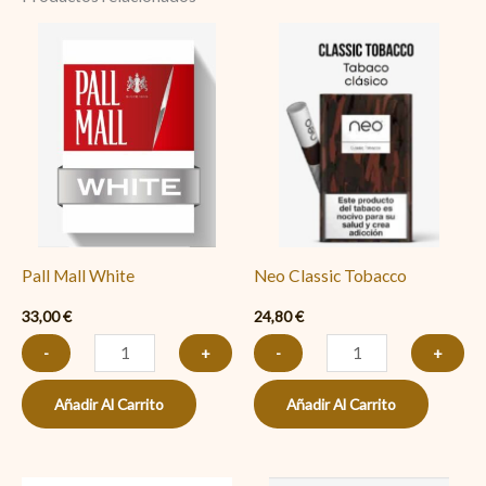
Pall
Neo
Mall
Classic
White
Tobacco
cantidad
cantidad
Pall Mall White
Neo Classic Tobacco
33,00
€
24,80
€
-
+
-
+
Añadir Al Carrito
Añadir Al Carrito