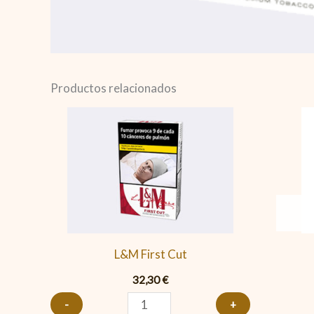
Productos relacionados
L&M
First
Cut
cantidad
L&M First Cut
32,30
€
-
+