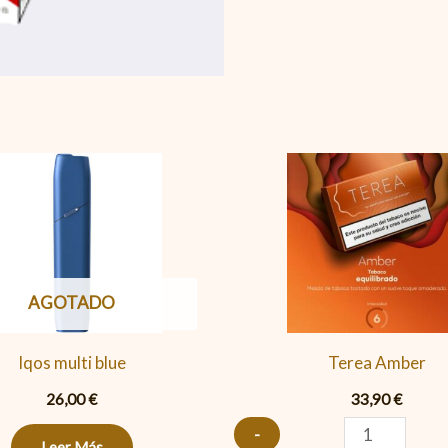
Terea
Amber
cantidad
AGOTADO
Iqos multi blue
Terea Amber
26,00
€
33,90
€
-
Leer Más