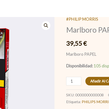
#PHILIP MORRIS
Marlboro
Marlboro PA
PAPEL
cantidad
39,55
€
Marlboro PAPEL
Disponibilidad:
105 disp
Añadir Al C
SKU:
0000000000008
Etiqueta:
PHILIPS MORRI