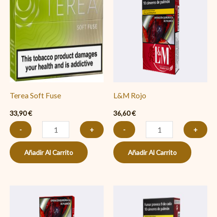
Soft
Rojo
Fuse
cantidad
cantidad
Terea Soft Fuse
L&M Rojo
33,90
€
36,60
€
-
+
-
+
Añadir Al Carrito
Añadir Al Carrito
Marlboro
Marlboro
PAPEL
Crafted