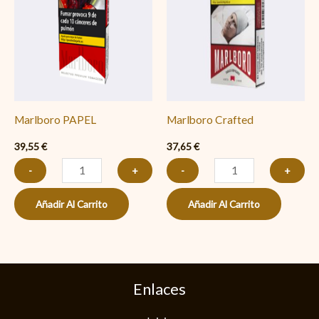
cantidad
cantidad
Marlboro PAPEL
Marlboro Crafted
39,55
€
37,65
€
-
+
-
+
Añadir Al Carrito
Añadir Al Carrito
Enlaces