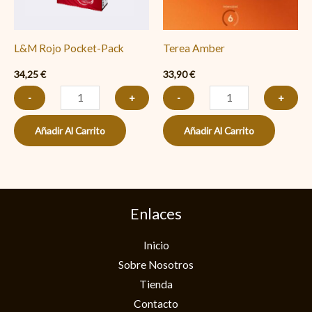
L&M Rojo Pocket-Pack
Terea Amber
34,25
€
33,90
€
-
+
-
+
Añadir Al Carrito
Añadir Al Carrito
Enlaces
Inicio
Sobre Nosotros
Tienda
Contacto