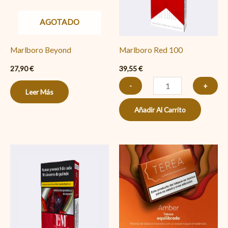
AGOTADO
Marlboro Beyond
Marlboro Red 100
27,90
€
39,55
€
-
+
Leer Más
Añadir Al Carrito
L&M
Terea
Rojo
Amber
Pocket-
cantidad
Pack
cantidad