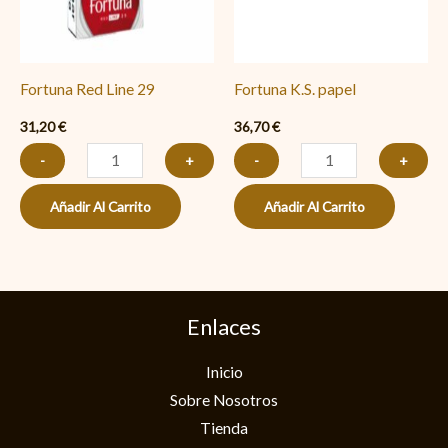
Fortuna Red Line 29
Fortuna K.S. papel
31,20
€
36,70
€
-
+
-
+
Añadir Al Carrito
Añadir Al Carrito
Enlaces
Inicio
Sobre Nosotros
Tienda