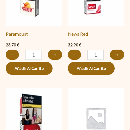
Paramount
News Red
23,70
€
32,90
€
-
+
-
+
Añadir Al Carrito
Añadir Al Carrito
Fortuna
Fortuna
Red
K.S.
Line
papel
29
cantidad
cantidad