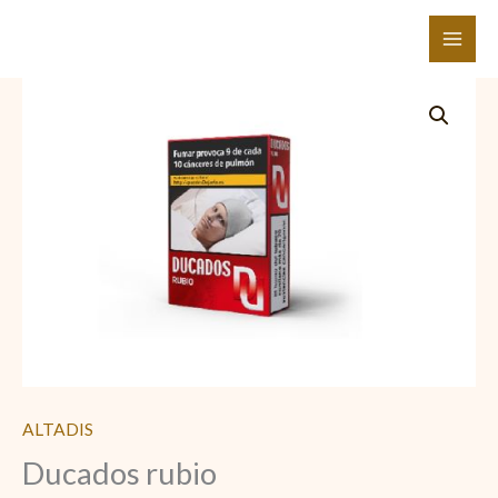
Ir
al
contenido
Ducados
rubio
cantidad
ALTADIS
Ducados rubio