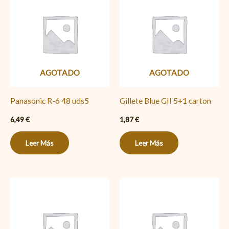
AGOTADO
AGOTADO
Panasonic R-6 48 uds5
Gillete Blue GII 5+1 carton
6,49
€
1,87
€
Leer Más
Leer Más