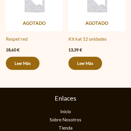
AGOTADO
AGOTADO
Respet red
Kit kat 12 unidades
18,60
€
13,39
€
Leer Más
Leer Más
Enlaces
Inicio
Sobre Nosotros
Tienda