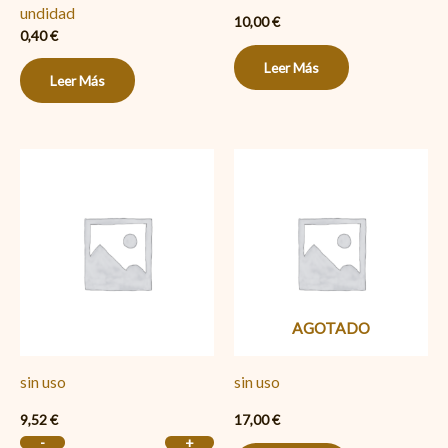
undidad
10,00
€
0,40
€
Leer Más
Leer Más
sin
uso
cantidad
AGOTADO
sin uso
sin uso
9,52
€
17,00
€
-
+