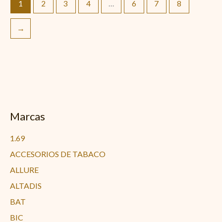
1
2
3
4
…
6
7
8
→
Marcas
1.69
ACCESORIOS DE TABACO
ALLURE
ALTADIS
BAT
BIC