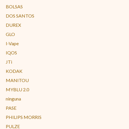
BOLSAS
DOS SANTOS
DUREX
GLO
I-Vape
IQOS
JTi
KODAK
MANITOU
MYBLU 2.0
ninguna
PASE
PHILIPS MORRIS
PULZE