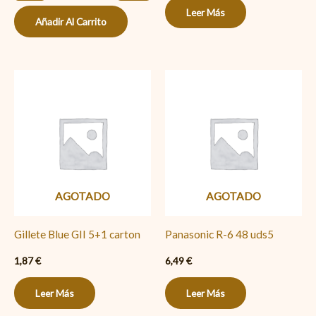
Leer Más
Añadir Al Carrito
AGOTADO
AGOTADO
Gillete Blue GII 5+1 carton
Panasonic R-6 48 uds5
1,87
€
6,49
€
Leer Más
Leer Más