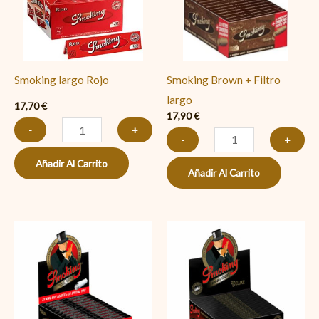
largo
cantidad
Smoking largo Rojo
Smoking Brown + Filtro
largo
17,70
€
17,90
€
-
+
-
+
Añadir Al Carrito
Añadir Al Carrito
Smoking
Smoking
negro
largo
+
Negro
Filtro
cantidad
largo