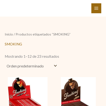
Ir
al
contenido
Inicio
/ Productos etiquetados “SMOKING”
SMOKING
Mostrando 1–12 de 23 resultados
Smoking
Smoking
largo
Brown
Rojo
+
cantidad
Filtro