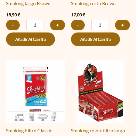
Smoking largo Brown
Smoking corto Brown
18,50
€
17,00
€
-
+
-
+
Añadir Al Carrito
Añadir Al Carrito
Smoking
Smoking
Filtro
rojo
Classic
+
15x6
filtro
mm
largo
cantidad
cantidad
Smoking Filtro Classic
Smoking rojo + filtro largo