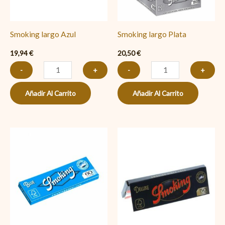
Smoking largo Azul
Smoking largo Plata
19,94
€
20,50
€
-
+
-
+
Añadir Al Carrito
Añadir Al Carrito
Smoking
Smoking
corto
luxe
Azul
negro
cantidad
25
uds.
cantidad