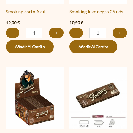
Smoking corto Azul
Smoking luxe negro 25 uds.
12,00
€
10,50
€
-
+
-
+
Añadir Al Carrito
Añadir Al Carrito
Smoking
Smoking
largo
corto
Brown
Brown
cantidad
cantidad