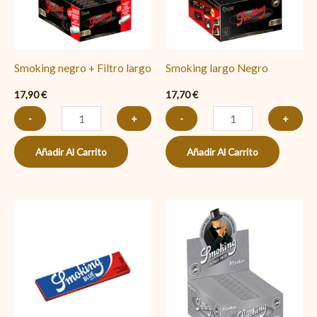
cantidad
Smoking negro + Filtro largo
Smoking largo Negro
17,90
€
17,70
€
-
+
-
+
Añadir Al Carrito
Añadir Al Carrito
Smoking
Smoking
largo
largo
Azul
Plata
cantidad
cantidad