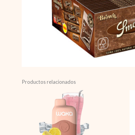
Productos relacionados
Waka
Pink
Limonade
(
Limonada