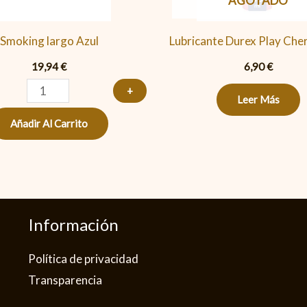
AGOTADO
Smoking largo Azul
Lubricante Durex Play Che
19,94
€
6,90
€
+
Leer Más
Añadir Al Carrito
Información
Política de privacidad​
Transparencia