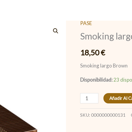
PASE
Smoking
Smoking lar
largo
Brown
18,50
€
cantidad
Smoking largo Brown
Disponibilidad:
23 dispo
Añadir Al C
SKU:
0000000000131