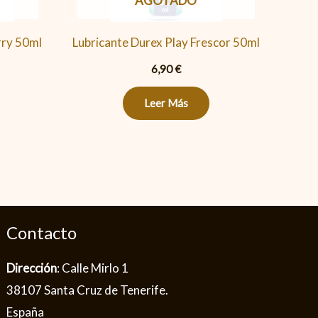
AGOTADO
rry 50ml
Lubricante Durex Play Frescor 50ml
6,90
€
Leer Más
Contacto
Dirección
: Calle Mirlo 1
38107 Santa Cruz de Tenerife.
España