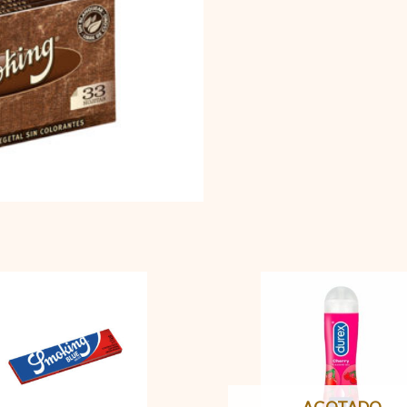
Smoking
largo
Azul
cantidad