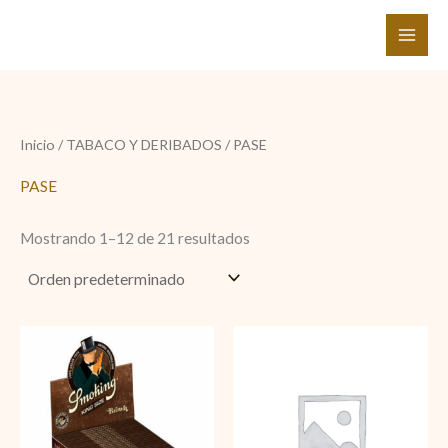
Ir
al
contenido
Inicio
/
TABACO Y DERIBADOS
/ PASE
PASE
Mostrando 1–12 de 21 resultados
Smoking
Puros
largo
señoritas
Brown
Guajiro
cantidad
cantidad