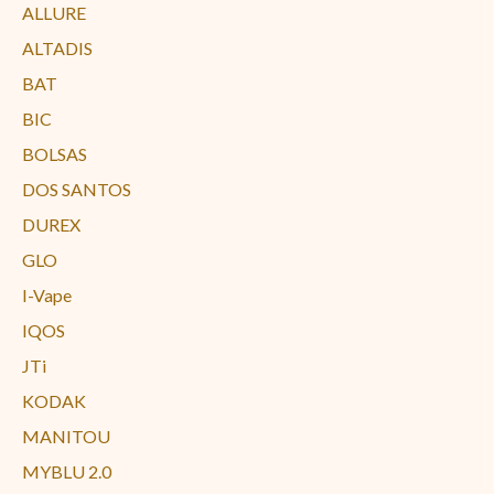
ALLURE
ALTADIS
BAT
BIC
BOLSAS
DOS SANTOS
DUREX
GLO
I-Vape
IQOS
JTi
KODAK
MANITOU
MYBLU 2.0