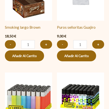
Smoking largo Brown
Puros señoritas Guajiro
18,50
€
9,00
€
-
+
-
+
Añadir Al Carrito
Añadir Al Carrito
Encendedores
Encendedores
Clipper
Clipper
48
DIBUJO
uds
cantidad
cantidad