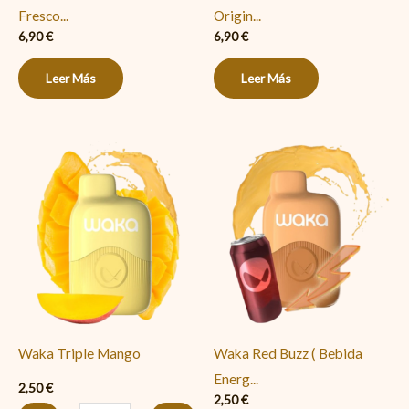
Fresco...
Origin...
6,90
€
6,90
€
Leer Más
Leer Más
Waka
Waka
Triple
Red
Mango
Buzz
cantidad
(
Bebida
Energetica
)
cantidad
Waka Triple Mango
Waka Red Buzz ( Bebida
Energ...
2,50
€
2,50
€