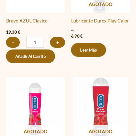
AGOTADO
Bravo AZUL Clasico
Lubricante Durex Play Calor
...
19,30
€
6,90
€
-
+
Leer Más
Añadir Al Carrito
AGOTADO
AGOTADO