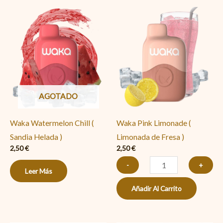
Waka
Pink
Limonade
(
Limonada
de
AGOTADO
Fresa
)
Waka Watermelon Chill (
Waka Pink Limonade (
cantidad
Sandia Helada )
Limonada de Fresa )
2,50
€
2,50
€
-
+
Leer Más
Añadir Al Carrito