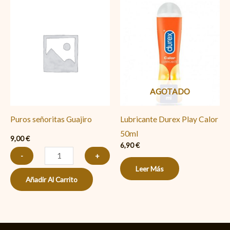
Puros
señoritas
Guajiro
cantidad
AGOTADO
Puros señoritas Guajiro
Lubricante Durex Play Calor
50ml
9,00
€
6,90
€
-
+
Leer Más
Añadir Al Carrito