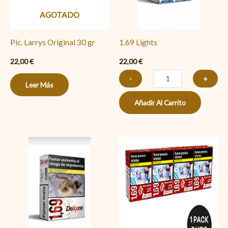
AGOTADO
Pic. Larrys Original 30 gr
1.69 Lights
22,00
€
22,00
€
-
+
Leer Más
Añadir Al Carrito
1.69
1.69
Deluxe
RED
cantidad
25
cantidad