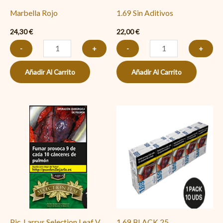
Marbella Rojo
1.69 Sin Aditivos
24,30
€
22,00
€
-
+
-
+
Añadir Al Carrito
Añadir Al Carrito
Pic.
1.69
Larrys
BLACK
Selection
25
Leaf
cantidad
Verde
30Gr
cantidad
Pic. Larrys Selection Leaf V...
1.69 BLACK 25