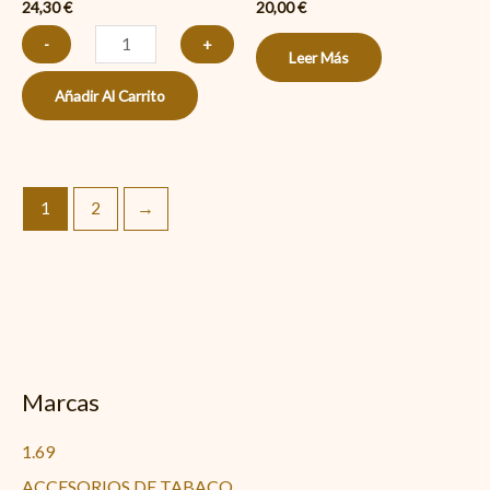
24,30
€
20,00
€
-
+
Leer Más
Añadir Al Carrito
1
2
→
Marcas
1.69
ACCESORIOS DE TABACO