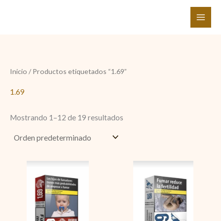
Ir
al
contenido
Inicio
/ Productos etiquetados “1.69”
1.69
Mostrando 1–12 de 19 resultados
1.69
1.69
Red
Black
cantidad
cantidad