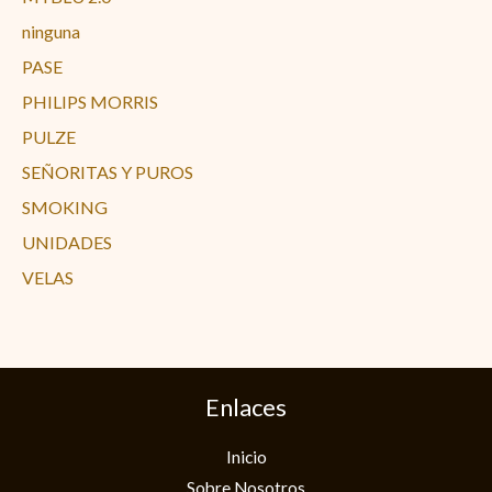
ninguna
PASE
PHILIPS MORRIS
PULZE
SEÑORITAS Y PUROS
SMOKING
UNIDADES
VELAS
Enlaces
Inicio
Sobre Nosotros