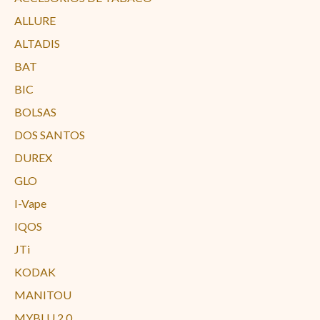
ALLURE
ALTADIS
BAT
BIC
BOLSAS
DOS SANTOS
DUREX
GLO
I-Vape
IQOS
JTi
KODAK
MANITOU
MYBLU 2.0