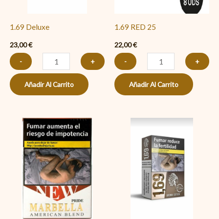
1.69 Deluxe
1.69 RED 25
23,00
€
22,00
€
-
+
-
+
Añadir Al Carrito
Añadir Al Carrito
Marbella
1.69
Rojo
Sin
cantidad
Aditivos
cantidad