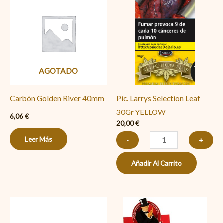
Larrys
Selection
Leaf
30Gr
YELLOW
AGOTADO
cantidad
Carbón Golden River 40mm
Pic. Larrys Selection Leaf
30Gr YELLOW
6,06
€
20,00
€
Leer Más
-
+
Añadir Al Carrito
GAS
Smoking
SM
largo