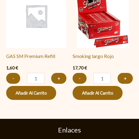
Premium
Rojo
Refill
cantidad
cantidad
GAS SM Premium Refill
Smoking largo Rojo
1,60
€
17,70
€
-
+
-
+
Añadir Al Carrito
Añadir Al Carrito
Enlaces