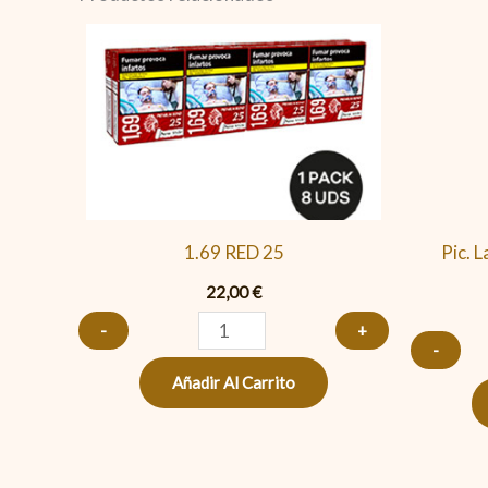
1.69
RED
25
cantidad
1.69 RED 25
Pic. 
22,00
€
-
+
-
Añadir Al Carrito