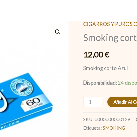
CIGARROS Y PUROS 
Smoking
Smoking cort
corto
Azul
12,00
€
cantidad
Smoking corto Azul
Disponibilidad:
24 dispo
Añadir Al C
SKU:
0000000000129
Etiqueta:
SMOKING