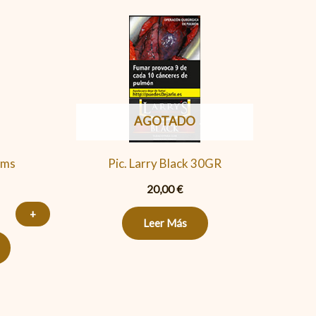
AGOTADO
ims
Pic. Larry Black 30GR
20,00
€
+
Leer Más