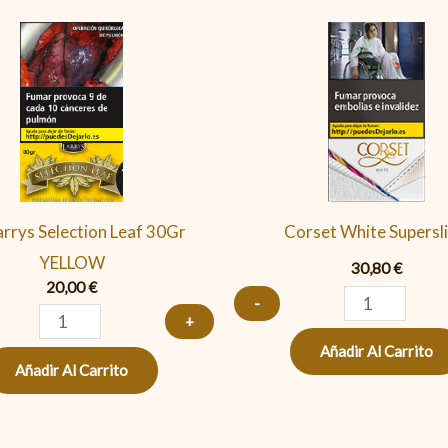
Pic.
Corset
Larrys
White
Selection
Superslims
Leaf
cantidad
30Gr
YELLOW
cantidad
Larrys Selection Leaf 30Gr
Corset White Supersl
YELLOW
30,80
€
20,00
€
-
+
Añadir Al Carrito
Añadir Al Carrito