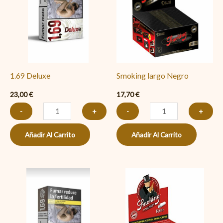
cantidad
1.69 Deluxe
Smoking largo Negro
23,00
€
17,70
€
-
+
-
+
Añadir Al Carrito
Añadir Al Carrito
1.69
Smoking
Sin
rojo
Aditivos
+
cantidad
filtro