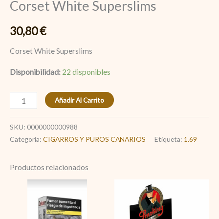
Corset White Superslims
30,80
€
Corset White Superslims
Disponibilidad:
22 disponibles
Añadir Al Carrito
SKU:
0000000000988
Categoría:
CIGARROS Y PUROS CANARIOS
Etiqueta:
1.69
Productos relacionados
1.69
Smoking
Deluxe
largo
cantidad
Negro