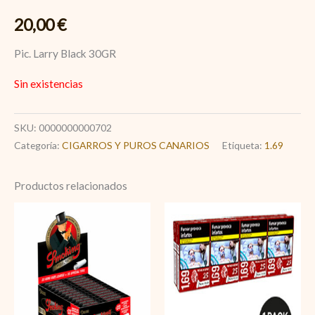
20,00
€
Pic. Larry Black 30GR
Sin existencias
SKU:
0000000000702
Categoría:
CIGARROS Y PUROS CANARIOS
Etiqueta:
1.69
Productos relacionados
Smoking
1.69
negro
RED
+
25
Filtro
cantidad
largo
cantidad