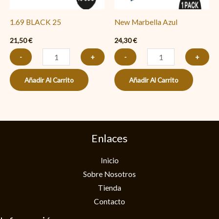
1.69 BLACK 25
New Marbella Azul
21,50
€
24,30
€
-
+
-
+
Añadir Al Carrito
Añadir Al Carrito
Enlaces
Inicio
Sobre Nosotros
Tienda
Contacto