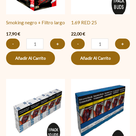
Smoking negro + Filtro largo
1.69 RED 25
17,90
€
22,00
€
-
+
-
+
Añadir Al Carrito
Añadir Al Carrito
1.69
New
BLACK
Marbella
25
Azul
cantidad
cantidad