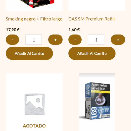
Smoking negro + Filtro largo
GAS SM Premium Refill
17,90
€
1,60
€
-
+
-
+
Añadir Al Carrito
Añadir Al Carrito
1.69
Lights
cantidad
AGOTADO