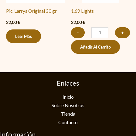
Pic. Larrys Original 30 gr
1.69 Lights
22,00
€
22,00
€
-
+
Leer Más
Añadir Al Carrito
Enlaces
Inicio
Sobre Nosotros
Tienda
Contacto
Información