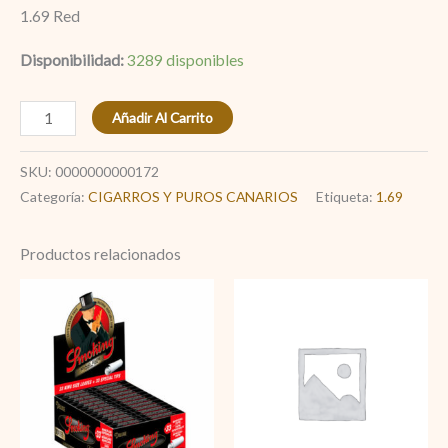
1.69 Red
Disponibilidad:
3289 disponibles
Añadir Al Carrito
SKU:
0000000000172
Categoría:
CIGARROS Y PUROS CANARIOS
Etiqueta:
1.69
Productos relacionados
Smoking
GAS
negro
SM
+
Premium
Filtro
Refill
largo
cantidad
cantidad