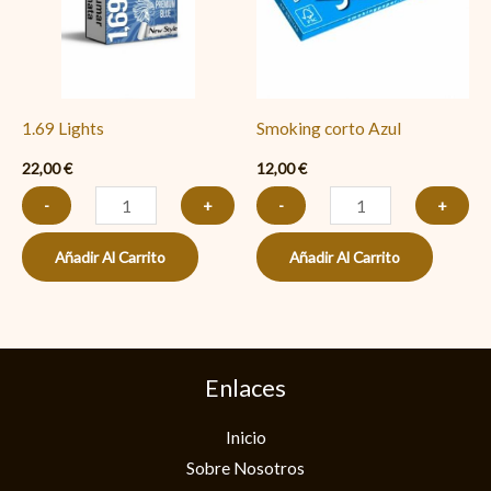
1.69 Lights
Smoking corto Azul
22,00
€
12,00
€
-
+
-
+
Añadir Al Carrito
Añadir Al Carrito
Enlaces
Inicio
Sobre Nosotros