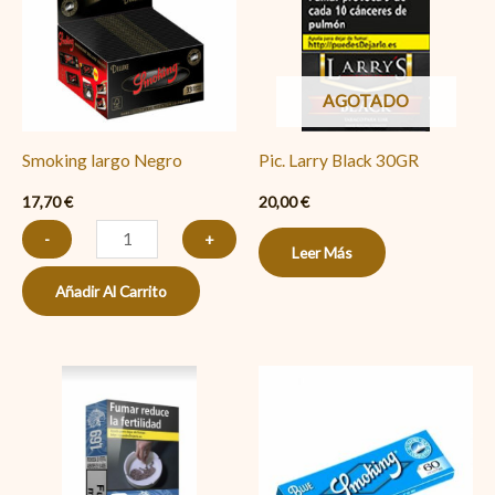
cantidad
AGOTADO
Smoking largo Negro
Pic. Larry Black 30GR
17,70
€
20,00
€
-
+
Leer Más
Añadir Al Carrito
1.69
Smoking
Lights
corto
cantidad
Azul
cantidad