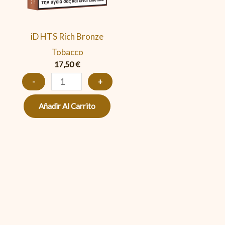
Tobacco
cantidad
iD HTS Rich Bronze
Tobacco
17,50
€
-
+
Añadir Al Carrito