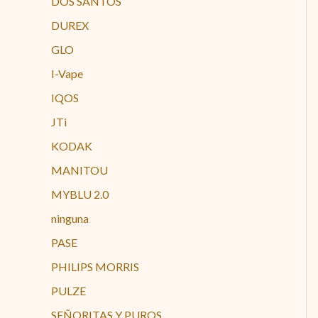
DOS SANTOS
DUREX
GLO
I-Vape
IQOS
JTi
KODAK
MANITOU
MYBLU 2.0
ninguna
PASE
PHILIPS MORRIS
PULZE
SEÑORITAS Y PUROS