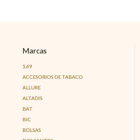
Ir
al
contenido
Marcas
1.69
ACCESORIOS DE TABACO
ALLURE
ALTADIS
BAT
BIC
BOLSAS