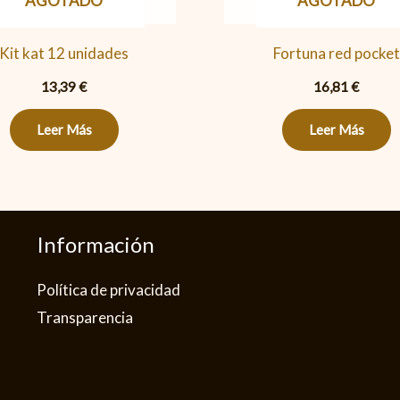
AGOTADO
AGOTADO
Kit kat 12 unidades
Fortuna red pocket
13,39
€
16,81
€
Leer Más
Leer Más
Información
Política de privacidad​
Transparencia