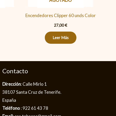
AGOTADO
Encendedores Clipper 60 unds Color
27,00
€
Leer Más
Contacto
Dirección
: Calle Mirlo 1
38107 Santa Cruz de Tenerife.
España
Teléfono
: 922 61 43 78