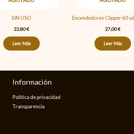
AGOTADO
AGOTADO
SIN USO
Encendedores Clipper 60 u
22,80
€
27,00
€
Leer Más
Leer Más
Información
Política de privacidad​
Transparencia