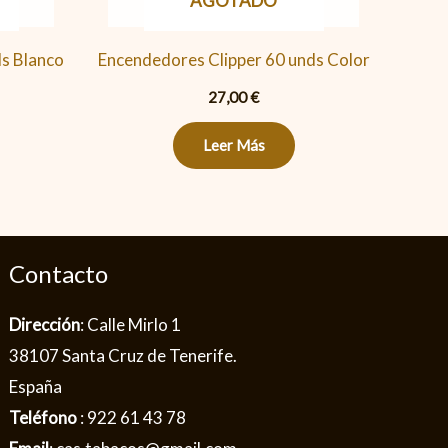
AGOTADO
ds Blanco
Encendedores Clipper 60 unds Color
27,00
€
Leer Más
Contacto
Dirección
: Calle Mirlo 1
38107 Santa Cruz de Tenerife.
España
Teléfono
: 922 61 43 78