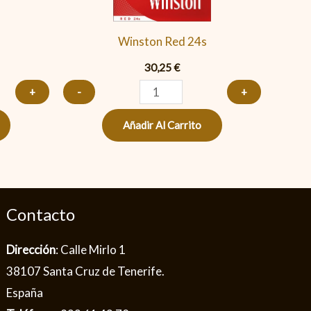
Winston Red 24s
30,25
€
+
-
+
Añadir Al Carrito
Contacto
Dirección
: Calle Mirlo 1
38107 Santa Cruz de Tenerife.
España