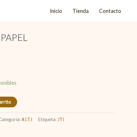
Inicio
Tienda
Contacto
 PAPEL
onibles
arrito
Categoría:
#J.T.I
Etiqueta:
JTi