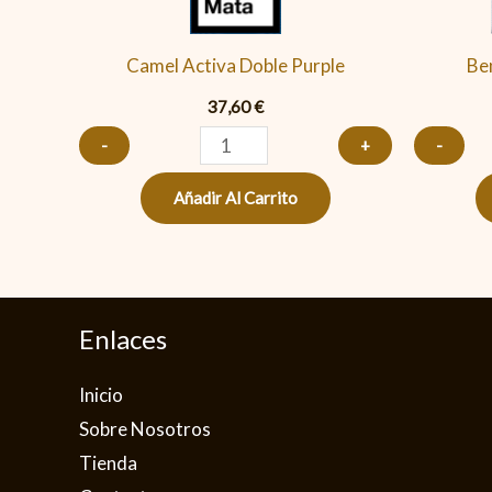
Camel Activa Doble Purple
Be
37,60
€
-
+
-
Añadir Al Carrito
Enlaces
Inicio
Sobre Nosotros
Tienda