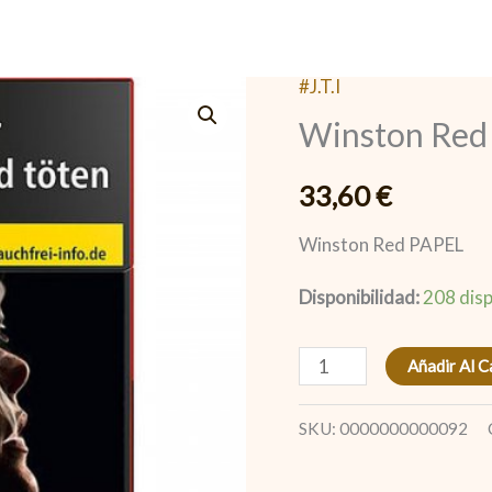
#J.T.I
Winston
Winston Red
Red
PAPEL
33,60
€
cantidad
Winston Red PAPEL
Disponibilidad:
208 disp
Añadir Al C
SKU:
0000000000092