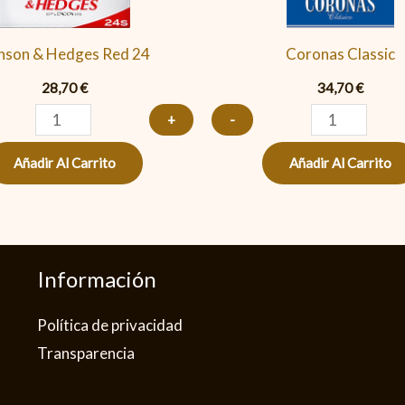
cantidad
nson & Hedges Red 24
Coronas Classic
28,70
€
34,70
€
+
-
Añadir Al Carrito
Añadir Al Carrito
Información
Política de privacidad​
Transparencia