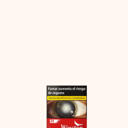
Winston
Red
24s
cantidad