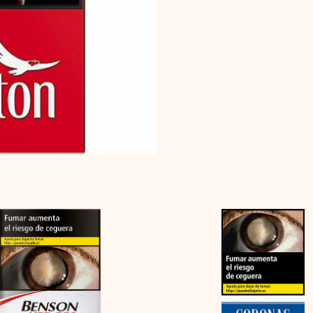
Benson
Coronas
&
Classic
Hedges
cantidad
Red
24