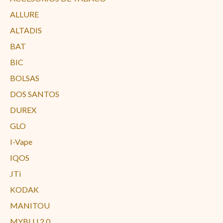
ALLURE
ALTADIS
BAT
BIC
BOLSAS
DOS SANTOS
DUREX
GLO
I-Vape
IQOS
JTi
KODAK
MANITOU
MYBLU 2.0