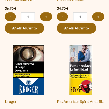
36,70
€
34,70
€
-
+
-
+
Añadir Al Carrito
Añadir Al Carrito
Kruger
Pic.
cantidad
American
Spirit
Amarillo
5x30
cantidad
Kruger
Pic. American Spirit Amarill...