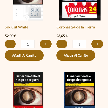
Tierra
cantidad
Silk Cut White
Coronas 24 de la Tierra
52,00
€
23,65
€
-
+
-
+
Añadir Al Carrito
Añadir Al Carrito
Winston
Camel
Classic
Activa
cantidad
cantidad