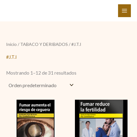
Ir
al
contenido
Inicio
/
TABACO Y DERIBADOS
/ #J.T.I
#J.T.I
Mostrando 1–12 de 31 resultados
Silk
Coronas
Cut
24
White
de
cantidad
la