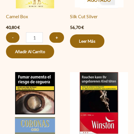
AGOTADO
Camel Box
Silk Cut Silver
40,80
€
56,70
€
-
+
Leer Más
Añadir Al Carrito
Coronas
Winston
Negro
Red
Oro
PAPEL
cantidad
cantidad