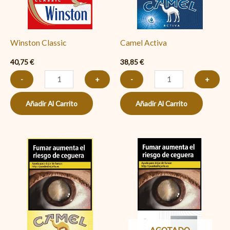
Winston Classic
Camel Activa
40,75
€
38,85
€
-
+
-
+
Añadir Al Carrito
Añadir Al Carrito
Camel
Box
cantidad