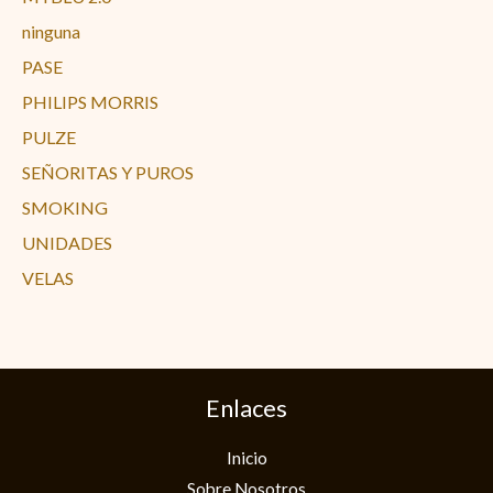
ninguna
PASE
PHILIPS MORRIS
PULZE
SEÑORITAS Y PUROS
SMOKING
UNIDADES
VELAS
Enlaces
Inicio
Sobre Nosotros