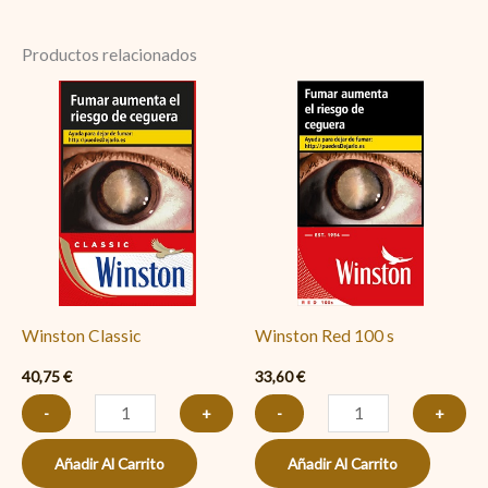
Productos relacionados
Winston
Winston
Classic
Red
cantidad
100
s
cantidad
Winston Classic
Winston Red 100 s
40,75
€
33,60
€
-
+
-
+
Añadir Al Carrito
Añadir Al Carrito