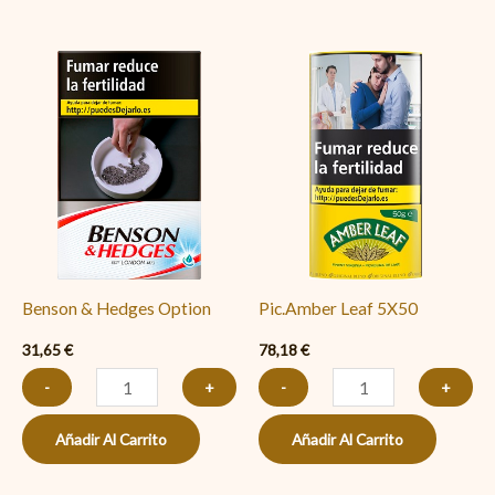
Benson
Pic.Amber
&
Leaf
Hedges
5X50
Option
cantidad
cantidad
Benson & Hedges Option
Pic.Amber Leaf 5X50
31,65
€
78,18
€
-
+
-
+
Añadir Al Carrito
Añadir Al Carrito