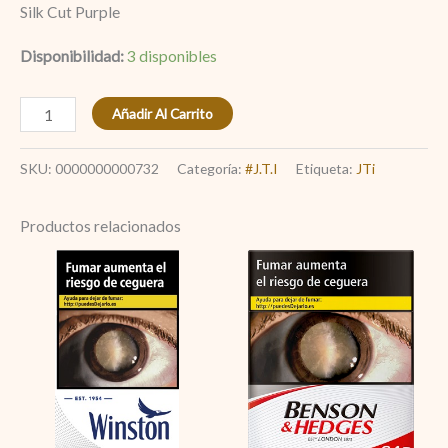
Silk Cut Purple
Disponibilidad:
3 disponibles
Añadir Al Carrito
SKU:
0000000000732
Categoría:
#J.T.I
Etiqueta:
JTi
Productos relacionados
Winston
Benson
Blue
&
20
Hedges
s
Red
cantidad
24
cantidad