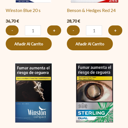
Winston Blue 20 s
Benson & Hedges Red 24
36,70
€
28,70
€
-
+
-
+
Añadir Al Carrito
Añadir Al Carrito
Winston
Sterling
Compact
Dual
Blue
cantidad
cantidad