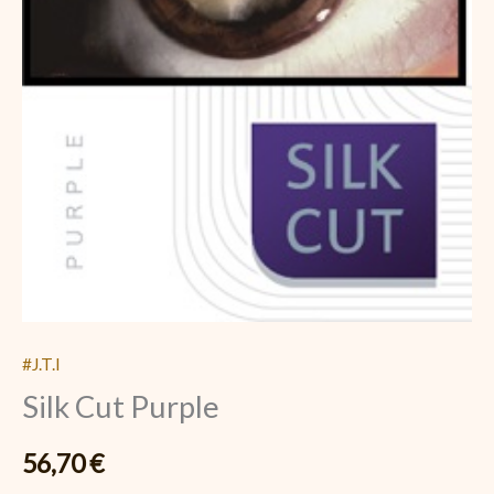
#J.T.I
Silk Cut Purple
56,70
€