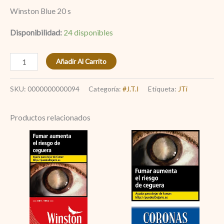
Winston Blue 20 s
Disponibilidad:
24 disponibles
Añadir Al Carrito
SKU:
0000000000094
Categoría:
#J.T.I
Etiqueta:
JTi
Productos relacionados
Winston
Coronas
Red
Classic
100
cantidad
s
cantidad