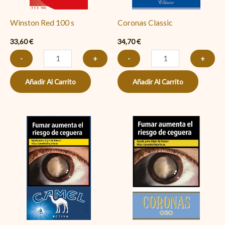
Winston Red 100 s
Coronas Classic
33,60
€
34,70
€
-
+
-
+
Añadir Al Carrito
Añadir Al Carrito
Camel
Coronas
Activa
Negro
cantidad
Oro
cantidad