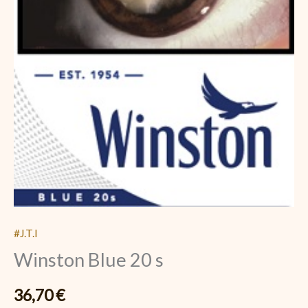
#J.T.I
Winston Blue 20 s
36,70
€