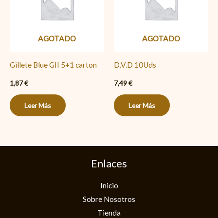
AGOTADO
AGOTADO
Gillete Blue GII 5+1 carton
D.V.D 10Uds
1,87
€
7,49
€
Leer Más
Leer Más
Enlaces
Inicio
Sobre Nosotros
Tienda