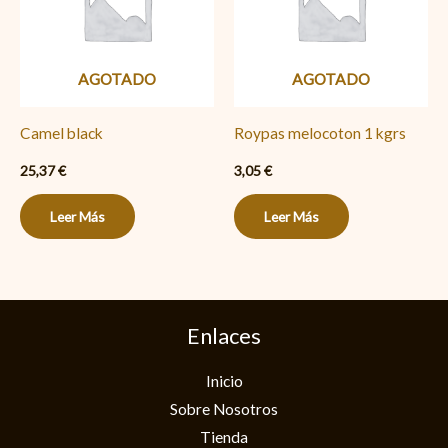
AGOTADO
AGOTADO
Camel black
Roypas melocoton 1 kgrs
25,37
€
3,05
€
Leer Más
Leer Más
Enlaces
Inicio
Sobre Nosotros
Tienda