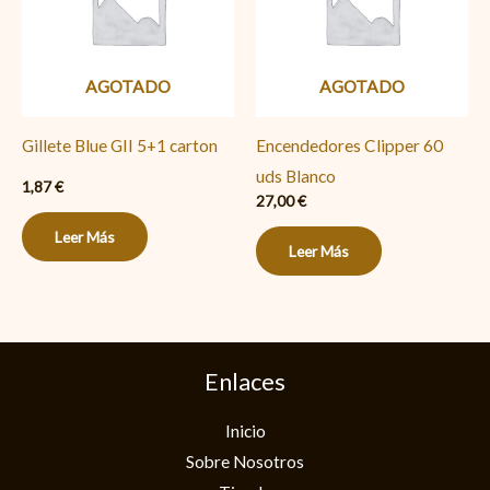
AGOTADO
AGOTADO
Gillete Blue GII 5+1 carton
Encendedores Clipper 60
uds Blanco
1,87
€
27,00
€
Leer Más
Leer Más
Enlaces
Inicio
Sobre Nosotros