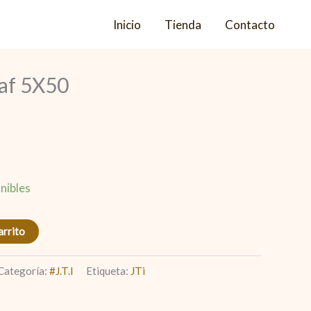
Inicio
Tienda
Contacto
af 5X50
nibles
arrito
Categoría:
#J.T.I
Etiqueta:
JTi