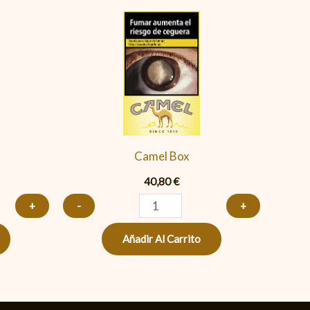
Camel
Box
cantidad
Camel Box
40,80
€
+
-
+
Añadir Al Carrito