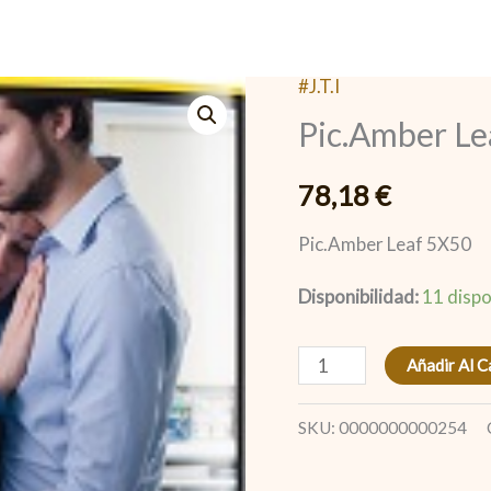
#J.T.I
Pic.Amber
Pic.Amber Le
Leaf
5X50
78,18
€
cantidad
Pic.Amber Leaf 5X50
Disponibilidad:
11 dispo
Añadir Al C
SKU:
0000000000254