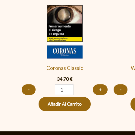
Coronas
Classic
cantidad
Coronas Classic
W
34,70
€
-
+
-
Añadir Al Carrito