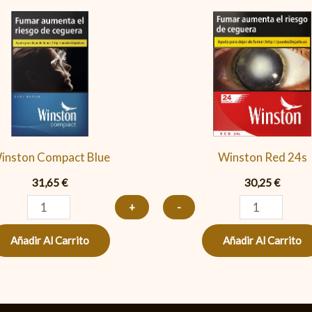
Winston
Winston
Compact
Red
Blue
24s
cantidad
cantidad
inston Compact Blue
Winston Red 24s
31,65
€
30,25
€
+
-
Añadir Al Carrito
Añadir Al Carrito