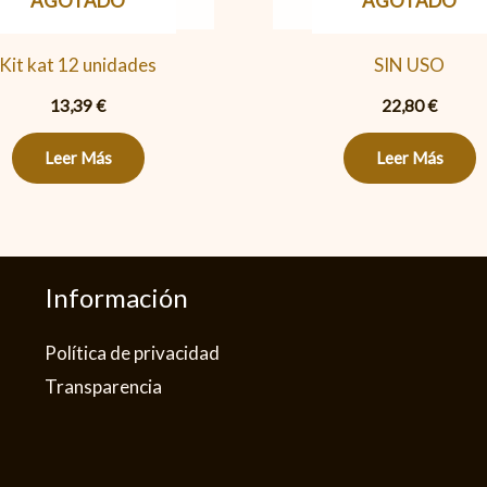
AGOTADO
AGOTADO
Kit kat 12 unidades
SIN USO
13,39
€
22,80
€
Leer Más
Leer Más
Información
Política de privacidad​
Transparencia