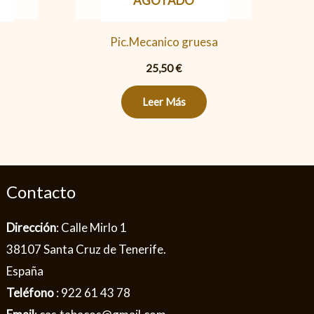
AGOTADO
Pic.Mecanico gruesa
25,50
€
Leer Más
Contacto
Dirección
: Calle Mirlo 1
38107 Santa Cruz de Tenerife.
España
Teléfono
: 922 61 43 78