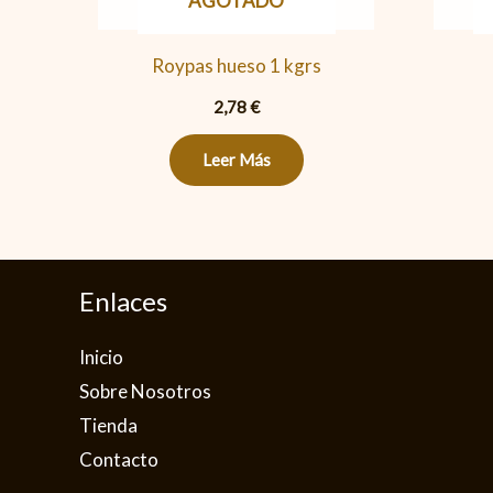
AGOTADO
Roypas hueso 1 kgrs
2,78
€
Leer Más
Enlaces
Inicio
Sobre Nosotros
Tienda
Contacto