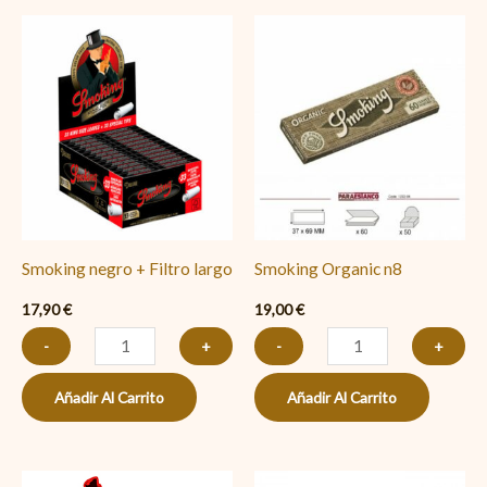
Smoking
Smoking
negro
Organic
+
n8
Filtro
cantidad
largo
cantidad
Smoking negro + Filtro largo
Smoking Organic n8
17,90
€
19,00
€
-
+
-
+
Añadir Al Carrito
Añadir Al Carrito
Smoking