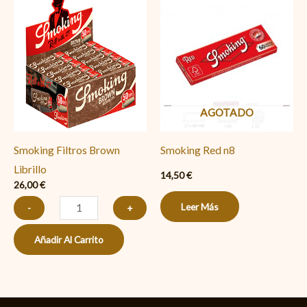
Filtros
Brown
Librillo
cantidad
AGOTADO
Smoking Filtros Brown
Smoking Red n8
Librillo
14,50
€
26,00
€
Leer Más
-
+
Añadir Al Carrito