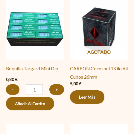
Boquilla
Targard
Mini
Dip
cantidad
AGOTADO
Boquilla Targard Mini Dip
CARBON Cocosoul 1Kilo 64
Cubos 26mm
0,80
€
5,00
€
-
+
Leer Más
Añadir Al Carrito