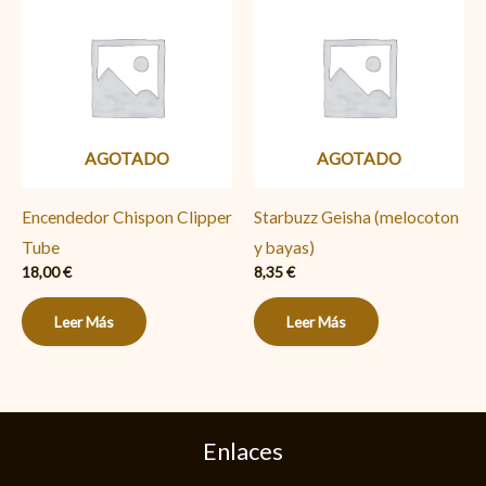
AGOTADO
AGOTADO
Encendedor Chispon Clipper
Starbuzz Geisha (melocoton
Tube
y bayas)
18,00
€
8,35
€
Leer Más
Leer Más
Enlaces