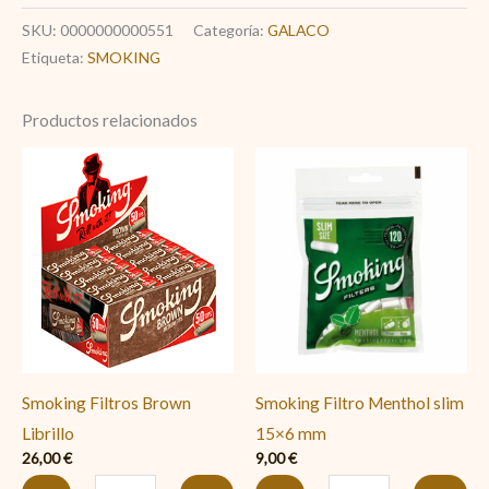
SKU:
0000000000551
Categoría:
GALACO
Etiqueta:
SMOKING
Productos relacionados
Smoking
Smoking
Filtros
Filtro
Brown
Menthol
Librillo
slim
cantidad
15x6
mm
cantidad
Smoking Filtros Brown
Smoking Filtro Menthol slim
Librillo
15×6 mm
26,00
€
9,00
€