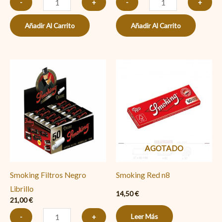
-
+
-
+
Añadir Al Carrito
Añadir Al Carrito
Smoking
Filtros
Negro
Librillo
cantidad
AGOTADO
Smoking Filtros Negro
Smoking Red n8
Librillo
14,50
€
21,00
€
Leer Más
-
+